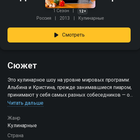
1 Сезон
12+
Россия
2013
Кулинарные
Смотреть
Сюжет
Это кулинарное шоу на уровне мировых программ:
Альбина и Кристина, прежде занимавшиеся пиаром,
принимают у себя самых разных собеседников — от
блогеров до врачей — чтобы вместе творить
Читать дальше
любимые блюда и просто болтать за кухонным
столом. Мастерство рецептов и непринуждённая
Жанр
беседа превращают каждую встречу в тёплый
Кулинарные
вечер в кругу друзей. «Два с половиной повара» —
Страна
смотрите онлайн в хорошем качестве.