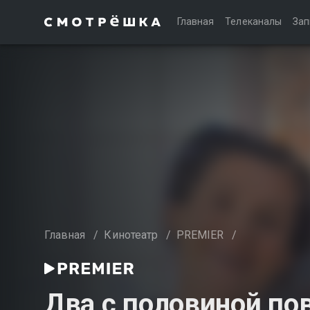
Главная
Телеканалы
Зап
Главная
/
Кинотеатр
/
PREMIER
/
Два с половиной пов