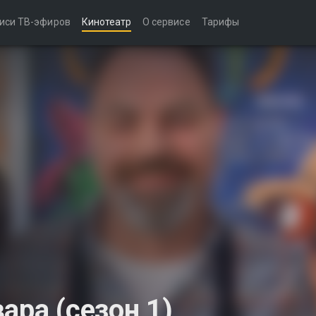
иси ТВ-эфиров
Кинотеатр
О сервисе
Тарифы
ара (сезон 1)