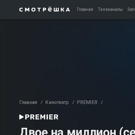
Главная
Телеканалы
Зап
Главная
/
Кинотеатр
/
PREMIER
/
Двое на миллион (се