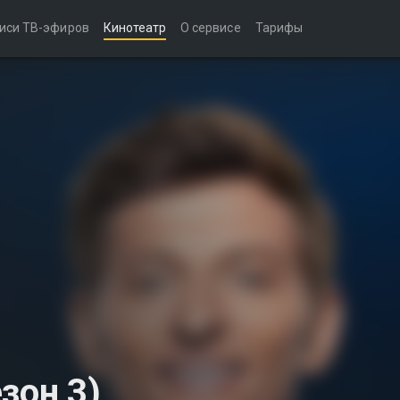
иси ТВ-эфиров
Кинотеатр
О сервисе
Тарифы
зон 3)