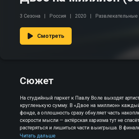
3 Сезона
Россия
2020
Развлекательные
Смотреть
Сюжет
На студийный паркет к Павлу Воле выходят артис
кругленькую сумму. В «Двое на миллион» каждый
фонде, а оплошность сразу обнуляет часть накопл
скорости мысли — актёрская харизма тут не спас
растеряться и лишиться части выигрыша. В финале 
Кто проявит хладнокровие и сорвёт главный при
Читать дальше