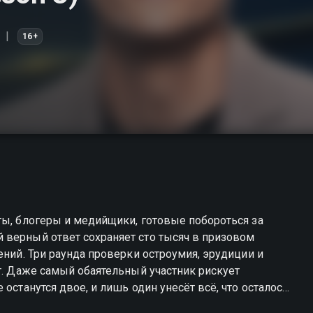
16+
ты, блогеры и медийщики, готовые побороться за
 верный ответ сохраняет сто тысяч в призовом
ений. Три раунда проверки остроумия, эрудиции и
ёт. Даже самый обаятельный участник рискует
останутся двое, и лишь один унесёт всё, что осталось.
з? Смотрите «Двое на миллион» — где каждый ответ