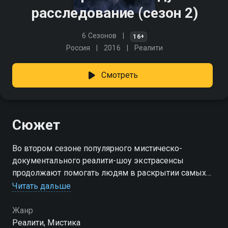
расследование (сезон 2)
6 Сезонов
16+
Россия
2016
Реалити
Смотреть
Сюжет
Во втором сезоне популярного мистическо-
документального реалити-шоу экстрасенсы
продолжают помогать людям в раскрытии самых
запутанных и трагических дел. Когда официальное
Читать дальше
следствие заходит в тупик или оказывается
недостаточно эффективным, за работу берутся
Жанр
известные ясновидящие и медиумы — Александр
Реалити, Мистика