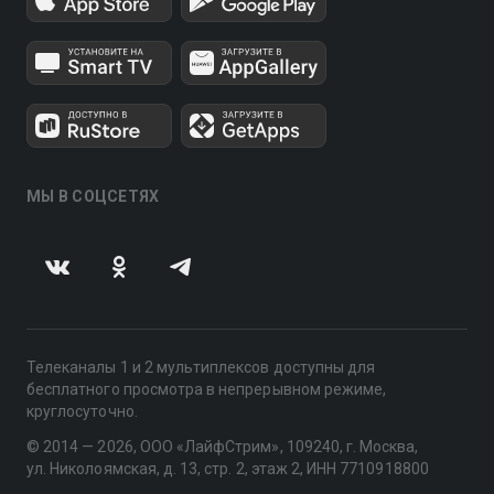
МЫ В СОЦСЕТЯХ
Телеканалы 1 и 2 мультиплексов доступны для
бесплатного просмотра в непрерывном режиме,
круглосуточно.
© 2014 — 2026, ООО «ЛайфСтрим», 109240, г. Москва,
ул. Николоямская, д. 13, стр. 2, этаж 2, ИНН 7710918800