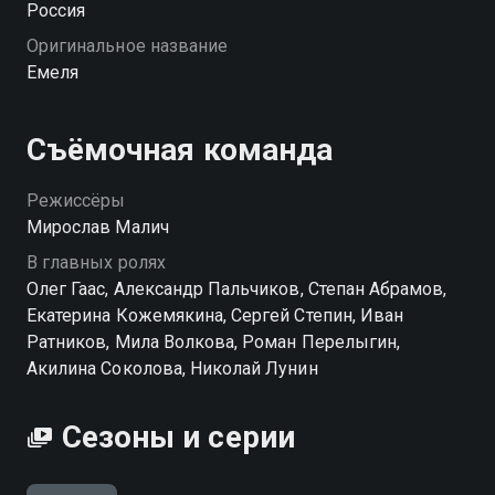
Россия
и он всегда добивается своего. Пусть и не всегда
Оригинальное название
законным путём. «Емеля» — смотрите онлайн в
Емеля
хорошем качестве.
Посмотреть онлайн 1 сезон сериала Емеля вы
Съёмочная команда
можете совершенно бесплатно в хорошем HD
качестве на Смотрёшке
Режиссёры
Мирослав Малич
В главных ролях
Олег Гаас, Александр Пальчиков, Степан Абрамов,
Екатерина Кожемякина, Сергей Степин, Иван
Ратников, Мила Волкова, Роман Перелыгин,
Акилина Соколова, Николай Лунин
Сезоны и серии