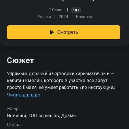
1 Сезон
18+
Россия
2024
Новинки
Смотреть
Сюжет
Упрямый, дерзкий и чертовски харизматичный —
капитан Емелин, которого в участке все зовут
просто Емеля, не умеет работать «по инструкции».
Вместе с напарниками — строгим Васиным,
Читать дальше
вспыльчивым Долбуновым и блестящим
экспертом Лихачевой — он берётся за такие дела, от
Жанр
которых другие бегут. Его не выносят в управлении,
Новинки, ТОП сериалов, Драмы
но даже самые строгие начальники вынуждены
Страна
терпеть — потому что у Емели нюх на преступников,