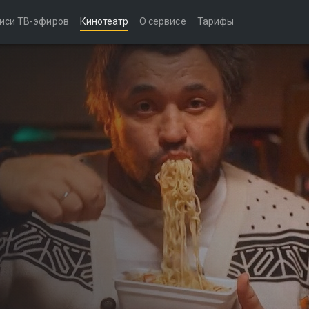
иси ТВ-эфиров
Кинотеатр
О сервисе
Тарифы