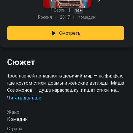
1 Сезон
16+
Россия
2017
Комедии
Смотреть
Сюжет
Трое парней попадают в девичий мир — на филфак,
где кругом стихи, драмы и женские взгляды. Миша
Соломонов — душа нараспашку: пишет стихи, не
умеет говорить «нет» и тихо сохнет по Лене с
Читать дальше
первого курса. Его сосед по комнате Рома Бабин —
угрюмый умник, которому девушки вообще
Жанр
неинтересны. А вот Жене Морозову интересны все,
Комедии
но безуспешно: его странная внешность и
Страна
специфический юмор мешают воплотить мечты в