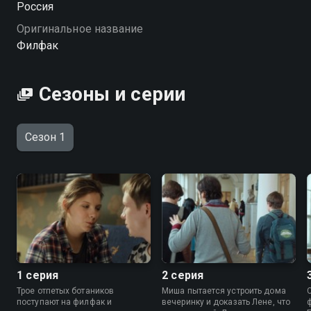
Россия
жизнь. Филфак — это ещё тот квест, особенно когда
Оригинальное название
ты — мальчик в девичьей сказке. «Филфак» —
Филфак
смотрите онлайн в хорошем качестве.
Посмотреть онлайн 1 сезон сериала Филфак вы
Сезоны и серии
можете совершенно бесплатно в хорошем HD
качестве на Смотрёшке
Сезон 1
1 серия
2 серия
Трое отпетых ботаников
Миша пытается устроить дома
поступают на филфак и
вечеринку и доказать Лене, что