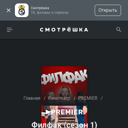
Смотрёшка
Открыть
ТВ, фильмы и сериалы
Главная
/
Кинотеатр
/
PREMIER
/
Филфак (сезон 1)