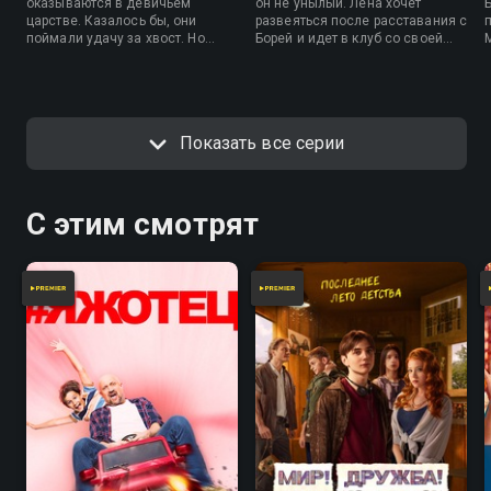
оказываются в девичьем
он не унылый. Лена хочет
царстве. Казалось бы, они
развеяться после расставания с
поймали удачу за хвост. Но
Борей и идет в клуб со своей
чтобы замутить хотя бы с одной
подругой Вероникой. Рома
из девчонок, ботаники должны
проверяет, сколько его
стать крутыми. А это у них вряд
организм может выдержать без
ли получится.
сна. Надя пытается сблизиться
с Мишей на вечеринке. В связи
Показать все серии
с кончиной преподавателя на
кафедру литературы
устраивается работать Вера,
бывшая ученица и
С этим смотрят
возлюбленная Гудкова.