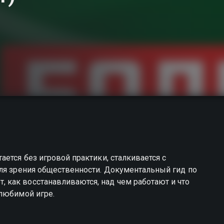
ется без игровой практики, сталкивается с
оля зрения общественности. Документальный гид по
как восстанавливаются, над чем работают и что
 любимой игре.
 вы можете совершенно бесплатно в хорошем HD