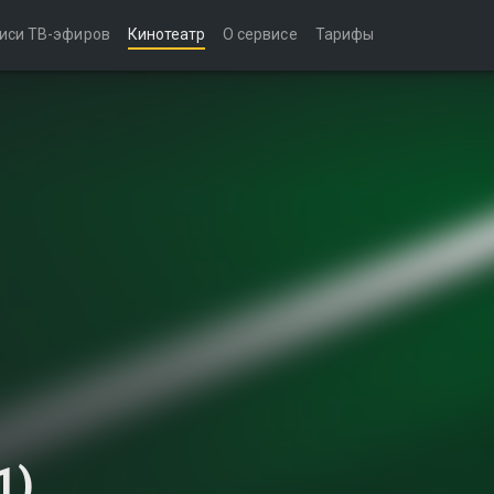
иси ТВ-эфиров
Кинотеатр
О сервисе
Тарифы
1)