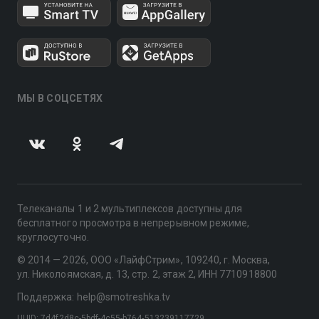
МЫ В СОЦСЕТЯХ
Телеканалы 1 и 2 мультиплексов доступны для
бесплатного просмотра в непрерывном режиме,
круглосуточно.
© 2014 — 2026, ООО «ЛайфСтрим», 109240, г. Москва,
ул. Николоямская, д. 13, стр. 2, этаж 2, ИНН 7710918800
Поддержка: help@smotreshka.tv
UUID: 7d4f2d8c-5bdf-4c55-b764-513239117729