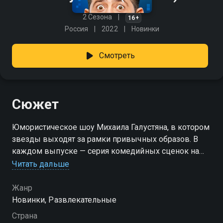
2 Сезона
16+
Россия
2022
Новинки
Смотреть
Сюжет
Юмористическое шоу Михаила Галустяна, в котором
звезды выходят за рамки привычных образов. В
каждом выпуске — серия комедийных сценок на
тему повседневных ситуаций, актуальных для
Читать дальше
многих. Известные гости примеряют на себя
неожиданные роли или играют самих себя, но в
Жанр
необычных обстоятельствах. Михаил Галустян
Новинки, Развлекательные
вместе с приглашёнными артистами создаёт
Страна
комедию на стыке сатиры и абсурда, доказывая, что