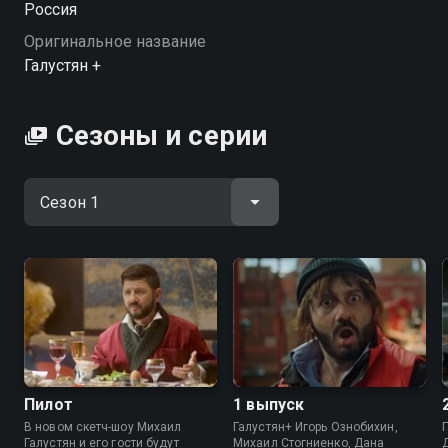
Россия
у россиян неисчерпаемое чувство юмора и талант
Оригинальное название
смеяться даже над сложностями жизни. «Галустян
Галустян +
+» — смотрите онлайн в хорошем качестве.
Посмотреть онлайн 1 сезон сериала Галустян + вы
Сезоны и серии
можете совершенно бесплатно в хорошем HD
качестве на Смотрёшке
Пилот
1 выпуск
В новом скетч-шоу Михаил
Галустян+ Игорь Ознобихин,
Галустян и его гости будут
Михаил Стогниенко, Дана