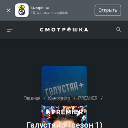
Смотрёшка
Открыть
ТВ, фильмы и сериалы
Главная
/
Кинотеатр
/
PREMIER
/
Галустян + (сезон 1)