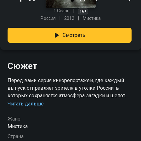
1 Сезон
16+
Россия
2012
Мистика
Смотреть
Сюжет
Перед вами серия кинорепортажей, где каждый
выпуск отправляет зрителя в уголки России, в
которых сохраняется атмосфера загадки и шепот
веков. Камера скользит по полуразрушенным
Читать дальше
усадьбам средней полосы, раскрывает секреты
забытых троп Карелии и уральских лесов, где
Жанр
древние скалы хранят необъяснимые знаки.
Мистика
Эксперты проверяют легенды, записывают
Страна
свидетельства очевидцев и восстанавливают