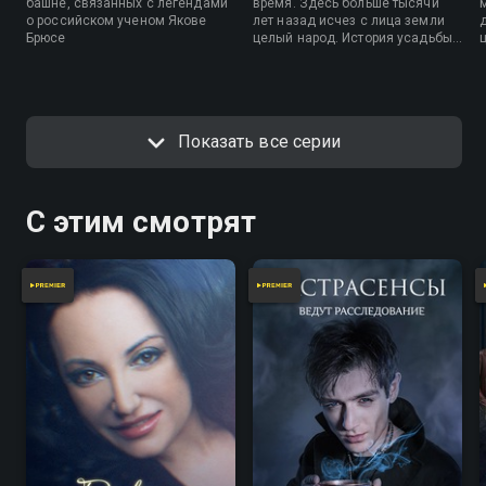
башне, связанных с легендами
время. Здесь больше тысячи
о российском ученом Якове
лет назад исчез с лица земли
Брюсе
целый народ. История усадьбы
«Коломенское»
Показать все серии
С этим смотрят