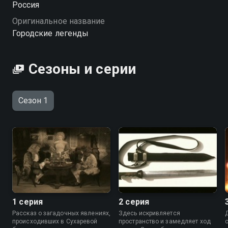
Россия
детали удивительных случаев. Зрителю предстоит
Оригинальное название
самому решать: где кончается наука и начинается
Городские легенды
тайна? «Городские легенды» — смотрите онлайн в
хорошем качестве.
Сезоны и серии
Посмотреть онлайн 1 сезон сериала Городские
легенды вы можете совершенно бесплатно в
хорошем HD качестве на Смотрёшке
Сезон 1
1 серия
2 серия
Рассказ о загадочных явлениях,
Здесь искривляется
происходивших в Сухаревой
пространство и замедляет ход