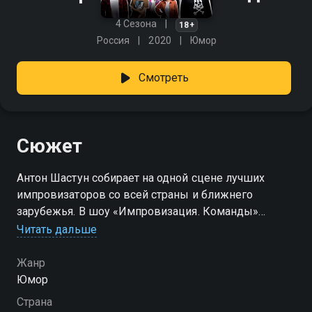
4 Сезона
18+
Россия
2020
Юмор
Смотреть
Сюжет
Антон Шастун собирает на одной сцене лучших
импровизаторов со всей страны и ближнего
зарубежья. В шоу «Импровизация. Команды»
комики сражаются за честь своего города, проходя
Читать дальше
шесть безумных раундов. Оценивать будут звёзды,
стендаперы и просто знатоки юмора. Чем больше
Жанр
попаданий — тем ближе титул столицы
Юмор
импровизационной комедии. Кто сорвёт овации и
Страна
выведет свою команду в финал? «Импровизация.