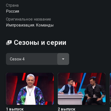
импровизационной комедии. Кто сорвёт овации и
Страна
выведет свою команду в финал? «Импровизация.
Россия
Команды» — смотрите онлайн в хорошем качестве.
Оригинальное название
Импровизация. Команды
Посмотреть онлайн 4 сезон сериала Импровизация.
Команды вы можете совершенно бесплатно в
хорошем HD качестве на Смотрёшке
Сезоны и серии
1 выпуск
2 выпуск