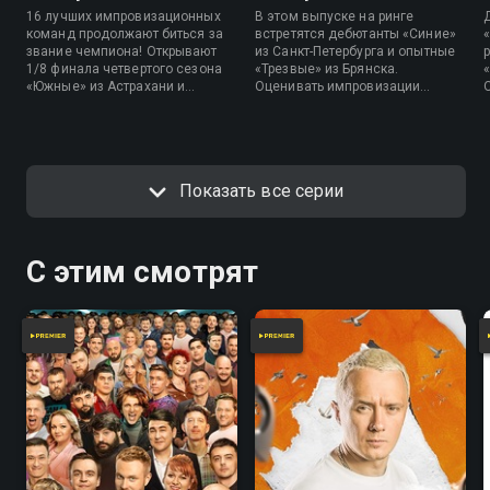
16 лучших импровизационных
В этом выпуске на ринге
команд продолжают биться за
встретятся дебютанты «Синие»
звание чемпиона! Открывают
из Санкт-Петербурга и опытные
1/8 финала четвертого сезона
«Трезвые» из Брянска.
«Южные» из Астрахани и
Оценивать импровизации
«Фантастические» из Санкт-
команд будут Арсений Попов и
Петербурга. Оценивать
Айдар Гараев.
выступления участников будут
Арсений Попов и Варвара
Щербакова.
Показать все серии
С этим смотрят