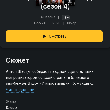
(сезон 4)
4 Сезона
18+
Россия
2020
Юмор
Смотреть
Сюжет
Антон Шастун собирает на одной сцене лучших
импровизаторов со всей страны и ближнего
зарубежья. В шоу «Импровизация. Команды»
комики сражаются за честь своего города, проходя
Читать дальше
шесть безумных раундов. Оценивать будут звёзды,
стендаперы и просто знатоки юмора. Чем больше
Жанр
попаданий — тем ближе титул столицы
Юмор