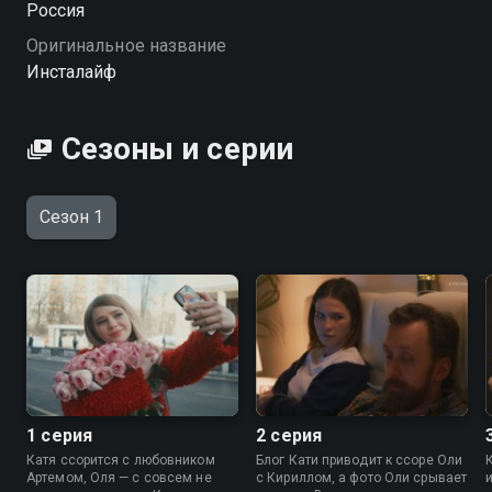
Россия
искренность, если каждую секунду необходимо
Оригинальное название
обрабатывать реальность для публикаций и
Инсталайф
создавать запоминающиеся теги? «Инсталайф» —
смотрите онлайн в хорошем качестве.
Сезоны и серии
Сезон 1
1 серия
2 серия
Катя ссорится с любовником
Блог Кати приводит к ссоре Оли
Артемом, Оля — с совсем не
с Кириллом, а фото Оли срывает
и