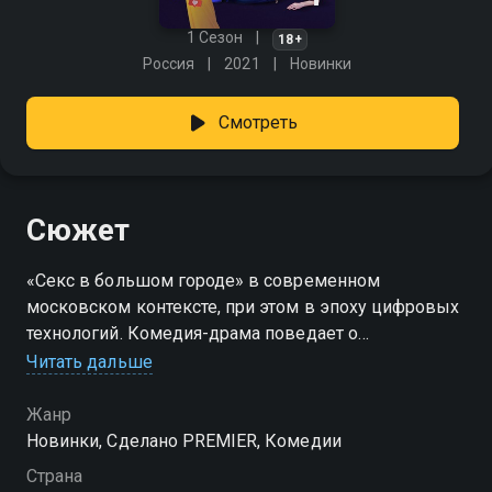
1 Сезон
18+
Россия
2021
Новинки
Смотреть
Сюжет
«Секс в большом городе» в современном
московском контексте, при этом в эпоху цифровых
технологий. Комедия-драма поведает о
приключениях пятерых подруг, взаимодействующих
Читать дальше
в социальных сетях и в повседневности
принимающих решения, основываясь на контенте,
Жанр
который создают их знакомые. К каким
Новинки, Сделано PREMIER, Комедии
последствиям ведет это постоянное старание
Страна
подражать идеальным изображениям? Где же