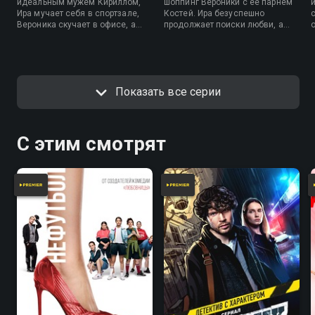
идеальным мужем Кириллом,
шоппинг Вероники с ее парнем
Ира мучает себя в спортзале,
Костей. Ира безуспешно
Вероника скучает в офисе, а
продолжает поиски любви, а
Алена устала от декрета и
Алена так и не попадает на
мечтает выйти на работу. Но в
вечеринку.
их соцсетях все выглядит
совсем иначе.
Показать все серии
С этим смотрят