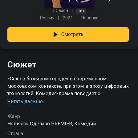
1 Сезон
18+
Россия
2021
Новинки
Смотреть
Сюжет
«Секс в большом городе» в современном
московском контексте, при этом в эпоху цифровых
технологий. Комедия-драма поведает о
приключениях пятерых подруг, взаимодействующих
Читать дальше
в социальных сетях и в повседневности
принимающих решения, основываясь на контенте,
Жанр
который создают их знакомые. К каким
Новинки, Сделано PREMIER, Комедии
последствиям ведет это постоянное старание
Страна
подражать идеальным изображениям? Где же