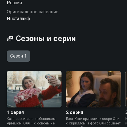
Россия
искренность, если каждую секунду необходимо
Оригинальное название
обрабатывать реальность для публикаций и
Инсталайф
создавать запоминающиеся теги? «Инсталайф» —
смотрите онлайн в хорошем качестве.
Сезоны и серии
Посмотреть онлайн 1 сезон сериала Инсталайф вы
можете совершенно бесплатно в хорошем HD
качестве на Смотрёшке
Сезон 1
1 серия
2 серия
Катя ссорится с любовником
Блог Кати приводит к ссоре Оли
Артемом, Оля — с совсем не
с Кириллом, а фото Оли срывает
и