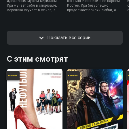
идеальным мужем Кириллом,
шоппинг Вероники с ее парнем
Ира мучает себя в спортзале,
Костей. Ира безуспешно
Вероника скучает в офисе, а
продолжает поиски любви, а
Алена устала от декрета и
Алена так и не попадает на
мечтает выйти на работу. Но в
вечеринку.
их соцсетях все выглядит
совсем иначе.
Показать все серии
С этим смотрят