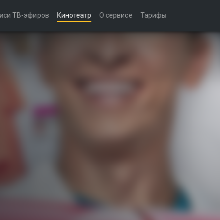
иси ТВ-эфиров
Кинотеатр
О сервисе
Тарифы