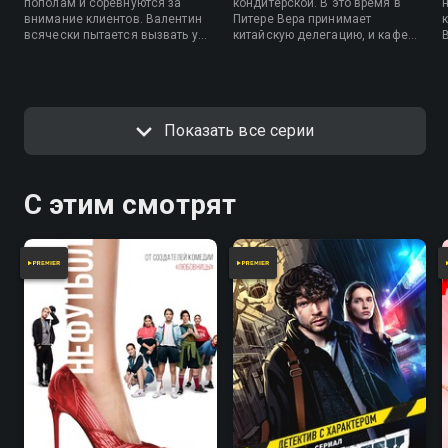
пополам и соревнуются за
кондитерской. В это время в
внимание клиентов. Валентин
Питере Вера принимает
всячески пытается вызвать у
китайскую делегацию, и кафе
Саши роды, чтобы их ребенок
«Бальзак» превращается в
появился на свет в день
закусочную с водкой и блинами.
рождения его любимого
композитора.
Показать все серии
С этим смотрят