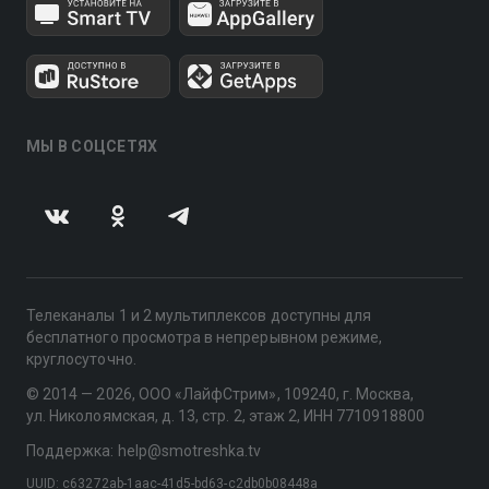
МЫ В СОЦСЕТЯХ
Телеканалы 1 и 2 мультиплексов доступны для
бесплатного просмотра в непрерывном режиме,
круглосуточно.
© 2014 — 2026, ООО «ЛайфСтрим», 109240, г. Москва,
ул. Николоямская, д. 13, стр. 2, этаж 2, ИНН 7710918800
Поддержка: help@smotreshka.tv
UUID: c63272ab-1aac-41d5-bd63-c2db0b08448a