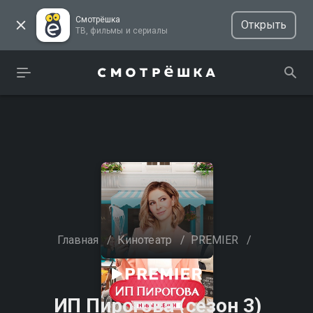
Смотрёшка
Открыть
ТВ, фильмы и сериалы
Главная
/
Кинотеатр
/
PREMIER
/
ИП Пирогова (сезон 3)