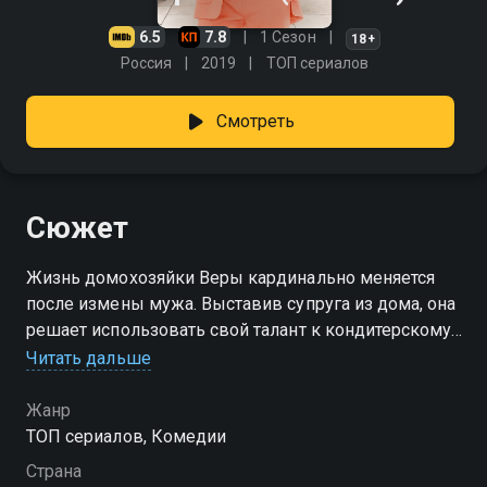
6.5
7.8
1 Сезон
18+
Россия
2019
ТОП сериалов
Смотреть
Сюжет
Жизнь домохозяйки Веры кардинально меняется
после измены мужа. Выставив супруга из дома, она
решает использовать свой талант к кондитерскому
искусству и открыть сладкий бизнес.
Читать дальше
Посмотреть онлайн 3 сезон сериала ИП Пирогова
Жанр
вы можете совершенно бесплатно в хорошем HD
ТОП сериалов, Комедии
качестве на Смотрёшке
Страна