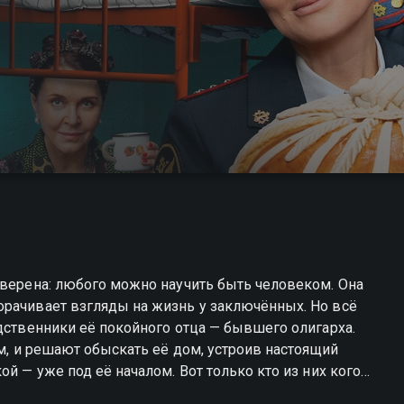
уверена: любого можно научить быть человеком. Она
орачивает взгляды на жизнь у заключённых. Но всё
одственники её покойного отца — бывшего олигарха.
ам, и решают обыскать её дом, устроив настоящий
й — уже под её началом. Вот только кто из них кого
авление и наказание» — смотрите онлайн в хорошем