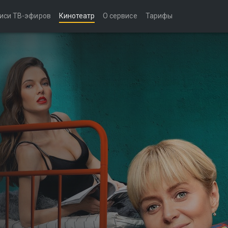
иси ТВ-эфиров
Кинотеатр
О сервисе
Тарифы