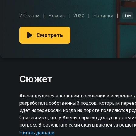
2 Сезона
Россия
2022
Новинки
16+
Смотреть
Сюжет
Алена трудится в колонии-поселении и искренне 
разработала собственный подход, которым перев
идёт наперекосяк, когда на пороге появляются р
Они считают, что у Алены спрятан доступ к деньг
погром. В результате сами оказываются за решётко
перевоспитает — ещё предстоит выяснить. «Испр
Читать дальше