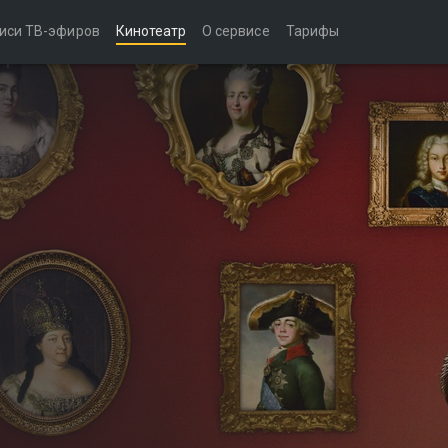
иси ТВ-эфиров
Кинотеатр
О сервисе
Тарифы