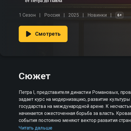
1 Сезон
Россия
2025
Новинки
6+
Смотреть
Сюжет
Петра I, представителя династии Романовых, пр
задает курс на модернизацию, развитие культуры
государства на международной арене. К несчастью
начинается ожесточенная борьба за власть. Кро
события постоянно меняют вектор развития стра
империю на новый уровень?
Читать дальше