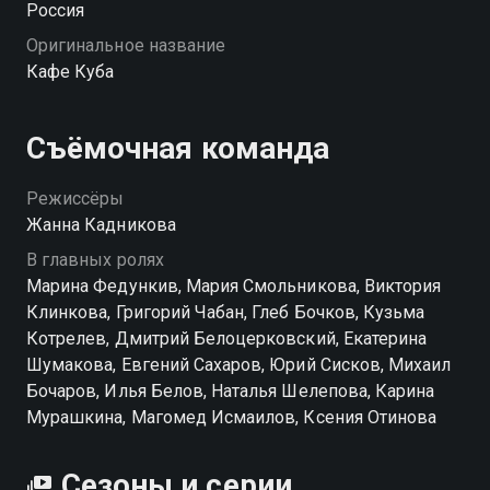
Россия
как огонь, лёд и градусник, но судьба сводит их под
Оригинальное название
одной крышей. Вместе они то тушат пожары (в
Кафе Куба
прямом смысле), то отбиваются от конкурентов, то
участвуют в сомнительных авантюрах. В
провинциальном кафе всё кипит: тут и любовь, и
Съёмочная команда
бизнес, и танцы с отчаянием. Сериал «Кафе «Куба» —
это когда жизнь заносит не туда, куда планировала,
Режиссёры
но именно туда, где будет весело. «Кафе Куба» —
Жанна Кадникова
смотрите онлайн в хорошем качестве.
В главных ролях
Марина Федункив, Мария Смольникова, Виктория
Посмотреть онлайн 1 сезон сериала Кафе Куба вы
Клинкова, Григорий Чабан, Глеб Бочков, Кузьма
можете совершенно бесплатно в хорошем HD
Котрелев, Дмитрий Белоцерковский, Екатерина
качестве на Смотрёшке
Шумакова, Евгений Сахаров, Юрий Сисков, Михаил
Бочаров, Илья Белов, Наталья Шелепова, Карина
Мурашкина, Магомед Исмаилов, Ксения Отинова
Сезоны и серии