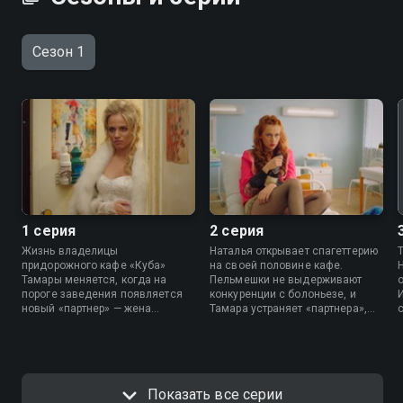
Сезон 1
1 серия
2 серия
Жизнь владелицы
Наталья открывает спагеттерию
придорожного кафе «Куба»
на своей половине кафе.
Тамары меняется, когда на
Пельмешки не выдерживают
пороге заведения появляется
конкуренции с болоньезе, и
новый «партнер» — жена
Тамара устраняет «партнера»,
покойного бывшего мужа
подлив аджики в блюдо
Наталья, оставшаяся без
Натальи. Игорь, который крышует
средств к существованию и
кафе, везет Гелю в Москву, но
требующая раздела имущества,
по дороге они ссорятся и
а также брошенная прямо на
попадают в аварию. Алена
Показать все серии
дороге в день свадьбы невеста
рассказывает Марине секрет,