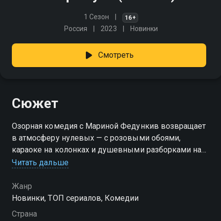
1 Сезон
16+
Россия
2023
Новинки
Смотреть
Сюжет
Озорная комедия с Мариной Федункив возвращает
в атмосферу нулевых — с розовыми обоями,
караоке на колонках и душевными разборками на
трассе М-7. У придорожного кафе «Куба» свои
Читать дальше
порядки: здесь хозяйничает бойкая Тамара, но
однажды в её жизни появляется Наталья — экс-
Жанр
супруга покойного мужа, решившая отсудить долю
Новинки, ТОП сериалов, Комедии
бизнеса. Вдобавок к ним прибивается и сбежавшая
Страна
невеста, забытая женихом на обочине. Женщины —