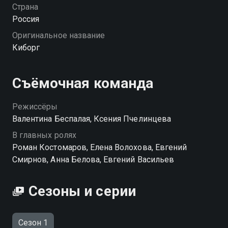
чемпион Роман Костомаров, который не сдался и
Страна
идёт вперёд с невероятной решимостью. «Киборг»
Россия
— смотрите онлайн в хорошем качестве.
Оригинальное название
Киборг
Посмотреть онлайн 1 сезон сериала Киборг вы
можете совершенно бесплатно в хорошем HD
качестве на Смотрёшке
Съёмочная команда
Режиссёры
Валентина Беспалая, Ксения Пчелинцева
В главных ролях
Роман Костомаров, Елена Волохова, Евгений
Смирнов, Анна Белова, Евгений Васильев
Сезоны и серии
Сезон 1