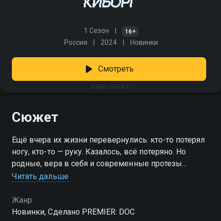
1 Сезон
16+
Россия
2024
Новинки
Смотреть
Киборг (сезон 1)
Сюжет
Ещё вчера их жизни перевернулись: кто-то потерял
ногу, кто-то — руку. Казалось, всё потеряно. Но
родные, вера в себя и современные протезы
помогли встать на ноги — в прямом и переносном
Читать дальше
смысле. Эти люди не просто вернулись к жизни, а
открыли в себе новые возможности и стали
Жанр
сильнее, чем были. Среди героев — олимпийский
Новинки, Сделано PREMIER: DOC