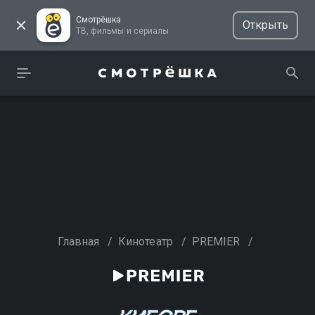
Смотрёшка
Открыть
ТВ, фильмы и сериалы
Главная
/
Кинотеатр
/
PREMIER
/