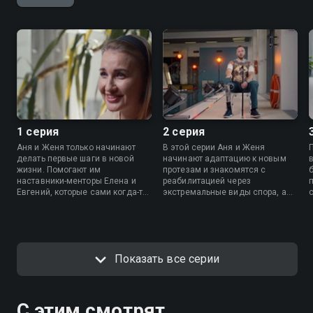
1 серия
2 серия
Аня и Женя только начинают
В этой серии Аня и Женя
делать первые шаги в новой
начинают адаптацию к новым
жизни. Помогают им
протезам и знакомятся с
наставники-менторы Елена и
реабилитацией через
Евгений, которые сами когда-то
экстремальные виды спора, а
столкнулись с трагедией. Также
Роман Костомаров пробует
раскрывается история Романа
кататься на сноуборде.
Костомарова, чемпиона,
которому предстоит начать жить
заново.
Показать все серии
С этим смотрят