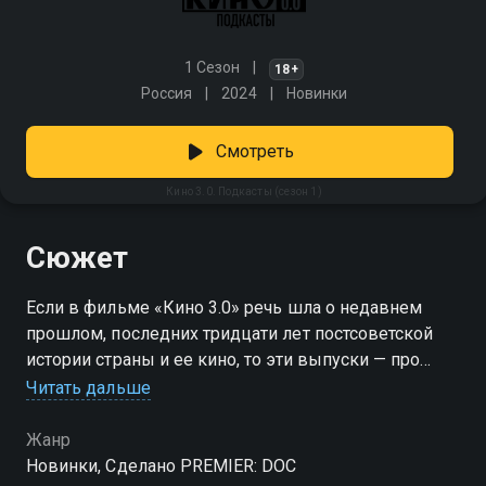
1 Сезон
18+
Россия
2024
Новинки
Смотреть
Кино 3.0. Подкасты (сезон 1)
Сюжет
Если в фильме «Кино 3.0» речь шла о недавнем
прошлом, последних тридцати лет постсоветской
истории страны и ее кино, то эти выпуски — про
здесь и сейчас. Режиссеры, продюсеры, актеры,
Читать дальше
сценаристы и операторы разных поколений за
одним круглым столом рассуждают о том, что их
Жанр
волнует сегодня. А поводов для радостей, страхов и
Новинки, Сделано PREMIER: DOC