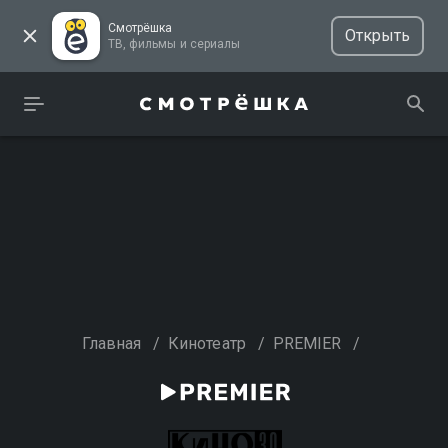
Смотрёшка
Открыть
ТВ, фильмы и сериалы
Главная
/
Кинотеатр
/
PREMIER
/