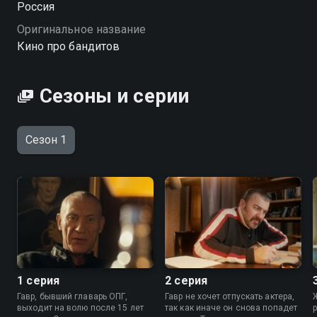
Россия
наперекосяк. Гавр вместе со старыми товарищами
Оригинальное название
влезает в очередную авантюру, где реальность
Кино про бандитов
оказывается куда абсурднее любых сценариев.
Сатира на былые «понятия», ностальгия по лихим
временам и много забавных передряг — в комедии
Сезоны и серии
с Нагиевым, Пореченковым и Дужниковым. «Кино
про бандитов» — смотрите онлайн в хорошем
качестве.
Сезон 1
Посмотреть онлайн 1 сезон сериала Кино про
бандитов вы можете совершенно бесплатно в
хорошем HD качестве на Смотрёшке
1 серия
2 серия
Гавр, бывший главарь ОПГ,
Гавр не хочет отпускать актера,
выходит на волю после 15 лет
так как иначе он снова попадет
р