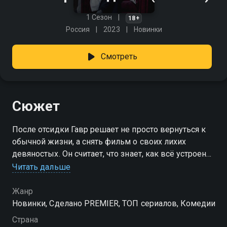
1 Сезон
18+
Россия
2023
Новинки
Смотреть
Сюжет
После отсидки Гавр решает не просто вернуться к
обычной жизни, а снять фильм о своих лихих
девяностых. Он считает, что знает, как всё устроено,
и намерен показать «правду» о бандитской
Читать дальше
романтике. Для этого он собирает съёмочную
группу и начинает воспроизводить сцены из
Жанр
прошлого — но быстро понимает, что времена
Новинки, Сделано PREMIER, ТОП сериалов, Комедии
изменились, а методы больше не работают. Вместо
Страна
славы его ждут новые проблемы, и всё идёт