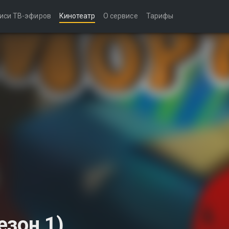
иси ТВ-эфиров
Кинотеатр
О сервисе
Тарифы
езон 1)