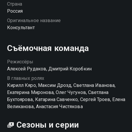
тот. Используя свои знания, Широков собирает
Страна
психологический портрет настоящего убийцы и
Россия
запускает новое расследование, в котором ставки
Оригинальное название
слишком высоки. «Консультант» — смотрите онлайн
Консультант
в хорошем качестве.
Посмотреть онлайн 2 сезон сериала Консультант вы
Съёмочная команда
можете совершенно бесплатно в хорошем HD
качестве на Смотрёшке
Режиссёры
Алексей Рудаков, Дмитрий Коробкин
В главных ролях
Кирилл Кяро, Максим Дрозд, Светлана Иванова,
Екатерина Миронова, Олег Чугунов, Светлана
Бухтоярова, Катарина Савченко, Сергей Троев, Елена
Великанова, Анастасия Чистякова
Сезоны и серии