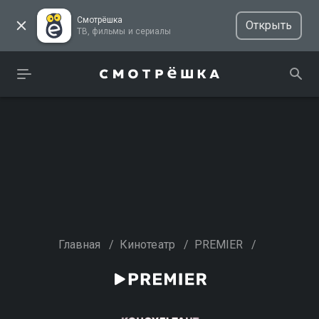
Смотрёшка
Открыть
ТВ, фильмы и сериалы
Главная
/
Кинотеатр
/
PREMIER
/