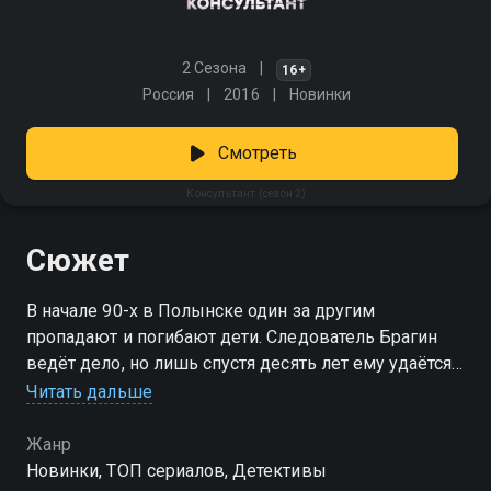
2 Сезона
16+
Россия
2016
Новинки
Смотреть
Консультант (сезон 2)
Сюжет
В начале 90-х в Полынске один за другим
пропадают и погибают дети. Следователь Брагин
ведёт дело, но лишь спустя десять лет ему удаётся
найти подозреваемого. Суд приближается, в зале —
Читать дальше
гнев и жажда расправы. Однако приглашённый
эксперт Широков ставит под сомнение версию
Жанр
следствия: он уверен, что за решёткой оказался не
Новинки, ТОП сериалов, Детективы