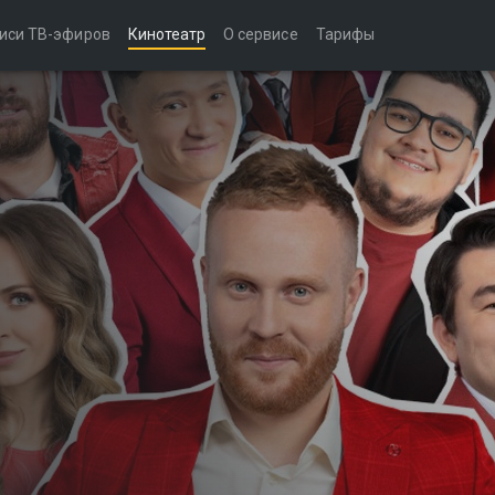
иси ТВ-эфиров
Кинотеатр
О сервисе
Тарифы