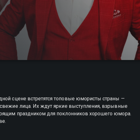
дной сцене встретятся топовые юмористы страны —
 свежие лица. Их ждут яркие выступления, взрывные
стоящим праздником для поклонников хорошего юмора.
ве.
ы можете совершенно бесплатно в хорошем HD