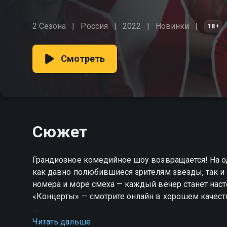
2 Сезона
Россия
2022
Новинки
18+
Смотреть
Сюжет
Грандиозное комедийное шоу возвращается! На о
как давно полюбившиеся зрителям звёзды, так и
номера и море смеха — каждый вечер станет на
«Концерты» — смотрите онлайн в хорошем качест
Посмотреть онлайн 2 сезон сериала Концерты в
Читать дальше