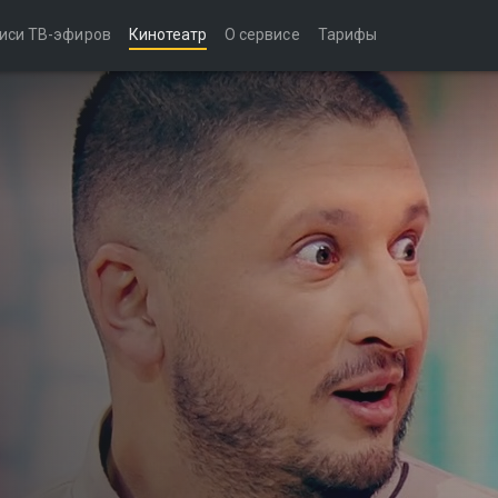
иси ТВ-эфиров
Кинотеатр
О сервисе
Тарифы