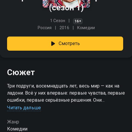
(сезон 1)
1 Сезон
16+
Россия
2016
Комедии
Смотреть
Сюжет
Три подруги, восемнадцать лет, весь мир — как на
ладони. Всё у них впервые: первые чувства, первые
ошибки, первые серьёзные решения. Они
бросаются в каждую ситуацию с горячими
Читать дальше
сердцами и полной уверенностью, что знают, как
правильно. И пусть не всегда выходит гладко —
Жанр
зато по-настоящему. «Кризис нежного возраста» —
Комедии