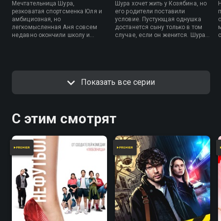
Мечтательница Шура,
Шура хочет жить у Козябина, но
резковатая спортсменка Юля и
его родители поставили
амбициозная, но
условие. Пустующая однушка
легкомысленная Аня совсем
достанется сыну только в том
недавно окончили школу и
случае, если он женится. Шура
теперь пробуют на вкус
предлагает фиктивный брак.
взрослую жизнь. И находят
Кузьминой звонит Якубов и
новые и новые приключения.
приглашает на самое крутое
свидание в ее жизни. Кузьмина
соглашается, но быстро об этом
Показать все серии
жалеет, когда понимает, куда
именно ее позвал Якубов.
С этим смотрят