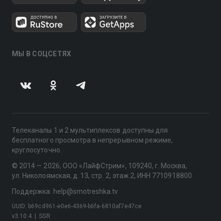
МЫ В СОЦСЕТЯХ
Телеканалы 1 и 2 мультиплексов доступны для
бесплатного просмотра в непрерывном режиме,
круглосуточно.
© 2014 — 2026, ООО «ЛайфСтрим», 109240, г. Москва,
ул. Николоямская, д. 13, стр. 2, этаж 2, ИНН 7710918800
Поддержка: help@smotreshka.tv
UUID: b69cd961-e0e6-4369-b6fa-6810af7e47ce
v3.10.4
|
SSR