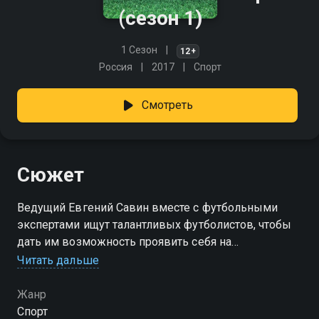
(сезон 1)
1 Сезон
12+
Россия
2017
Спорт
Смотреть
Сюжет
Ведущий Евгений Савин вместе с футбольными
экспертами ищут талантливых футболистов, чтобы
дать им возможность проявить себя на
профессиональном уровне. После жесткого отбора
Читать дальше
только 25 перспективных футболистов отправятся
на базу, где их будут ждать тренировки и настоящие
Жанр
испытания.
Спорт