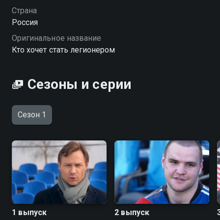
Страна
Посмотреть онлайн 1 сезон сериала Кто хочет стать
Россия
легионером вы можете совершенно бесплатно в
Оригинальное название
хорошем HD качестве на Смотрёшке
Кто хочет стать легионером
Сезоны и серии
Сезон 1
1 выпуск
2 выпуск