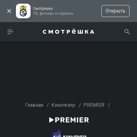
Смотрёшка
Открыть
ТВ, фильмы и сериалы
Главная
/
Кинотеатр
/
PREMIER
/