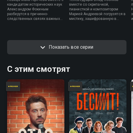
кандидатом исторических наук
вместе со скрипачкой,
Александром Фокиным
пианисткой и композитором
разберутся в причинно-
Марией Андреевой погрузятся в
следственных связях важных
мистику, зашифрованную в
событий.
самой разной музыке — от Баха
до Басты.
Показать все серии
С этим смотрят