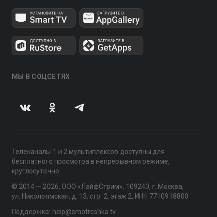
МЫ В СОЦСЕТЯХ
Телеканалы 1 и 2 мультиплексов доступны для
бесплатного просмотра в непрерывном режиме,
круглосуточно.
© 2014 — 2026, ООО «ЛайфСтрим», 109240, г. Москва,
ул. Николоямская, д. 13, стр. 2, этаж 2, ИНН 7710918800
Поддержка: help@smotreshka.tv