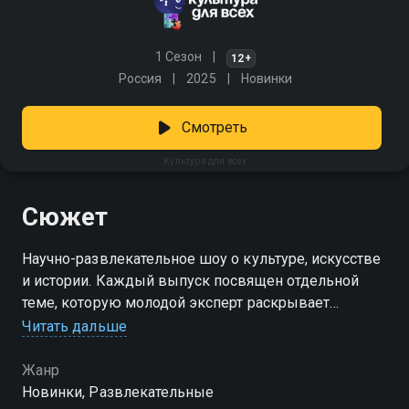
1 Сезон
12+
Россия
2025
Новинки
Смотреть
Культура для всех
Сюжет
Научно-развлекательное шоу о культуре, искусстве
и истории. Каждый выпуск посвящен отдельной
теме, которую молодой эксперт раскрывает
популярному блогеру. Затем лидер мнений должен
Читать дальше
сделать доклад и защитить его перед ведущими
шоу.
Жанр
Новинки, Развлекательные