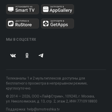
МЫ В СОЦСЕТЯХ
Телеканалы 1 и 2 мультиплексов доступны для
бесплатного просмотра в непрерывном режиме,
круглосуточно.
© 2014 — 2026, ООО «ЛайфСтрим», 109240, г. Москва,
ул. Николоямская, д. 13, стр. 2, этаж 2, ИНН 7710918800
Поддержка: help@smotreshka.tv