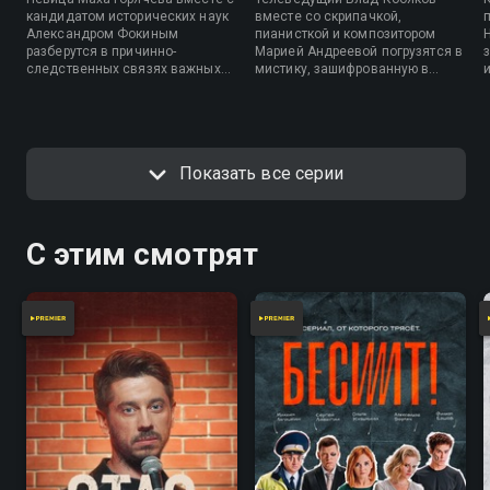
кандидатом исторических наук
вместе со скрипачкой,
Александром Фокиным
пианисткой и композитором
разберутся в причинно-
Марией Андреевой погрузятся в
следственных связях важных
мистику, зашифрованную в
событий.
самой разной музыке — от Баха
до Басты.
Показать все серии
С этим смотрят