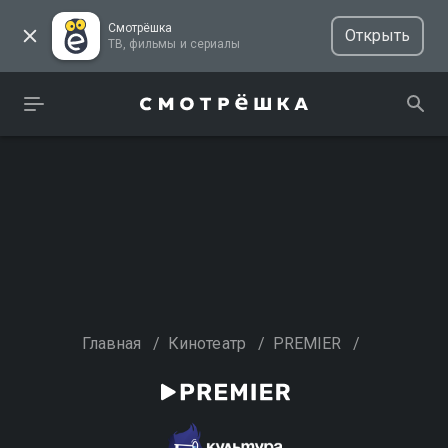
Смотрёшка
Открыть
ТВ, фильмы и сериалы
Главная
/
Кинотеатр
/
PREMIER
/