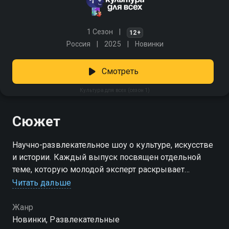
1 Сезон
12+
Россия
2025
Новинки
Смотреть
Культура для всех (сезон 1)
Сюжет
Научно-развлекательное шоу о культуре, искусстве
и истории. Каждый выпуск посвящен отдельной
теме, которую молодой эксперт раскрывает
популярному блогеру. Затем лидер мнений должен
Читать дальше
сделать доклад и защитить его перед ведущими
шоу.
Жанр
Новинки, Развлекательные