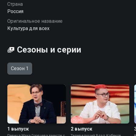
Посмотреть онлайн 1 сезон сериала Культура для
Страна
всех вы можете совершенно бесплатно в хорошем
Россия
HD качестве на Смотрёшке
Оригинальное название
Культура для всех
Сезоны и серии
Сезон 1
1 выпуск
2 выпуск
Певица Маха Горячева вместе с
Телеведущий Влад Кобяков