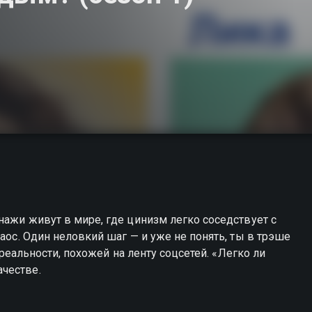
нажи живут в мире, где цинизм легко соседствует с
хаос. Один неловкий шаг — и уже не понять, ты в трэше
в реальности, похожей на ленту соцсетей. «Легко ли
честве.
ть молодым? вы можете совершенно бесплатно в