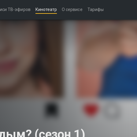
иси ТВ-эфиров
Кинотеатр
О сервисе
Тарифы
дым? (сезон 1)