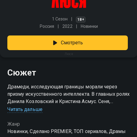
1 Сезон
18+
Россия
2022
Новинки
Смотреть
Люся
Сюжет
Драмеди, исследующая границы морали через
призму искусственного интеллекта. В главных ролях
Данила Козловский и Кристина Асмус. Сеня,
талантливый программист, чувствует себя забытым
Читать дальше
и одиноким в своей семье. Его отношения с женой
разрушаются, и он сталкивается с соблазнами, с
Жанр
которыми не всегда может справиться. В это время
Новинки, Сделано PREMIER, ТОП сериалов, Драмы