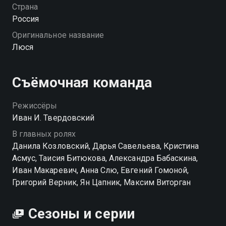
он находит утешение в своём изобретении —
Страна
«Люсе», колонке с искусственным интеллектом. С
Россия
«Люсей» он может делиться своими
Оригинальное название
переживаниями, ведь она понимает его,
Люся
предсказывает его действия и помогает решать
проблемы. Постепенно искусственный интеллект
становится неотъемлемой частью его жизни и
Съёмочная команда
кардинально изменяет её. «Люся» — смотрите
онлайн в хорошем качестве.
Режиссёры
Иван И. Твердовский
В главных ролях
Данила Козловский, Дарья Савельева, Кристина
Асмус, Таисия Битюкова, Александра Бабаскина,
Иван Макаревич, Анна Слю, Евгений Гомоной,
Григорий Верник, Ян Цапник, Максим Виторган
Сезоны и серии