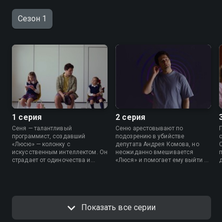
Сезон 1
1 серия
2 серия
Сеня — талантливый
Сеню арестовывают по
программист, создавший
подозрению в убийстве
«Люсю» — колонку с
депутата Андрея Комова, но
искусственным интеллектом. Он
неожиданно вмешивается
страдает от одиночества и
«Люся» и помогает ему выйти на
переживает кризис в
свободу. Сеня решает посетить
отношениях с женой. После
похороны депутата и вновь
потасовки в кафе, которая
сталкивается с Ниной.
произошла на глазах его жены и
дочерей, «Люся» убеждает
Показать все серии
Сеню отомстить своему
обидчику и доказать семье, что