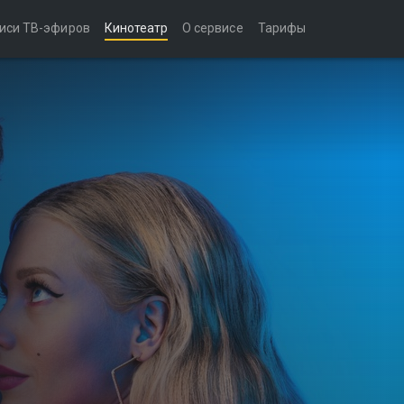
иси ТВ-эфиров
Кинотеатр
О сервисе
Тарифы