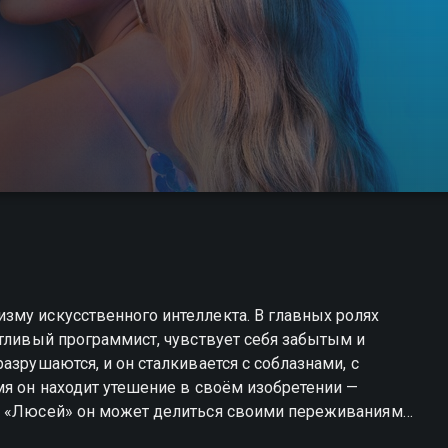
зму искусственного интеллекта. В главных ролях
нтливый программист, чувствует себя забытым и
азрушаются, и он сталкивается с соблазнами, с
мя он находит утешение в своём изобретении —
С «Люсей» он может делиться своими переживаниями,
вия и помогает решать проблемы. Постепенно