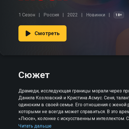
1 Сезон
Россия
2022
Новинки
18+
Смотреть
Сюжет
Драмеди, исследующая границы морали через при
Данила Козловский и Кристина Асмус. Сеня, тала
одиноким в своей семье. Его отношения с женой р
которыми не всегда может справиться. В это вре
«Люсе», колонке с искусственным интеллектом. 
ведь она понимает его, предсказывает его дейст
Читать дальше