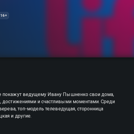
16+
е покажут ведущему Ивану Пышненко свои дома,
и, достижениями и счастливыми моментами. Среди
Зверева, топ-модель телеведущая, сторонница
кая и другие.
ы можете совершенно бесплатно в хорошем HD