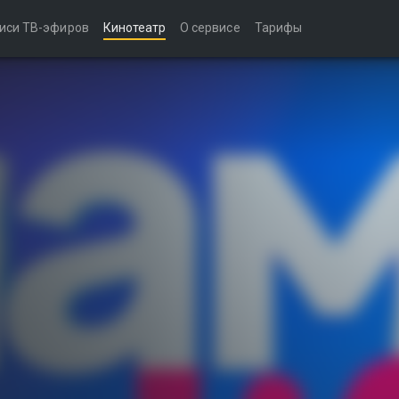
иси ТВ-эфиров
Кинотеатр
О сервисе
Тарифы