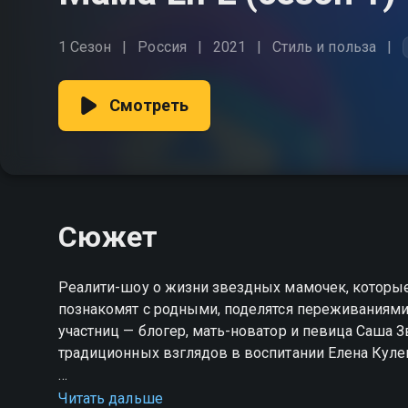
1 Сезон
Россия
2021
Стиль и польза
Смотреть
Сюжет
Реалити-шоу о жизни звездных мамочек, которы
познакомят с родными, поделятся переживаниям
участниц — блогер, мать-новатор и певица Саша 
традиционных взглядов в воспитании Елена Кулец
Посмотреть онлайн 1 сезон сериала Мама LIFE в
Читать дальше