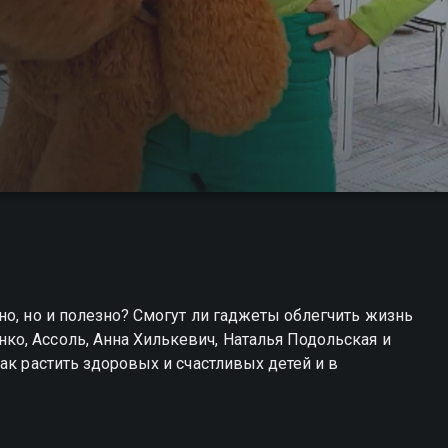
но, но и полезно? Смогут ли гаджеты облегчить жизнь
о, Ассоль, Анна Хилькевич, Наталья Подольская и
ак растить здоровых и счастливых детей и в
цы вы можете совершенно бесплатно в хорошем HD