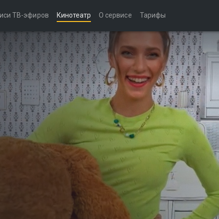
иси ТВ-эфиров
Кинотеатр
О сервисе
Тарифы