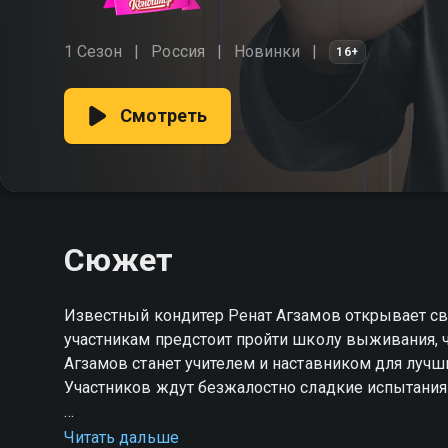
1 Сезон
Россия
Новинки
16+
Смотреть
Сюжет
Известный кондитер Ренат Агзамов открывает с
участникам предстоит пройти школу выживания, ч
Агзамов станет учителем и наставником для лучш
Участников ждут безжалостно сладкие испытания 
Посмотреть онлайн 1 сезон сериала Мастер конд
Читать дальше