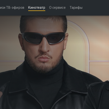
иси ТВ-эфиров
Кинотеатр
О сервисе
Тарифы