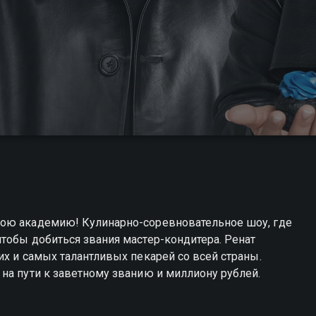
вою академию! Кулинарно-соревновательное шоу, где
тобы добиться звания мастер-кондитера. Ренат
их и самых талантливых пекарей со всей страны.
на пути к заветному званию и миллиону рублей.
итер вы можете совершенно бесплатно в хорошем HD