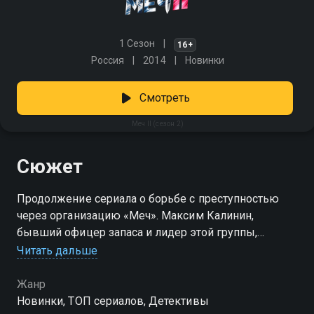
1 Сезон
16+
Россия
2014
Новинки
Смотреть
Меч II (сезон 2)
Сюжет
Продолжение сериала о борьбе с преступностью
через организацию «Меч». Максим Калинин,
бывший офицер запаса и лидер этой группы,
восстанавливается после тяжелого ранения и
Читать дальше
потери товарищей. Но спокойствие длится недолго
— «Меч» вновь пополняется новыми бойцами и
Жанр
выходит на улицы Москвы, чтобы продолжить
Новинки, ТОП сериалов, Детективы