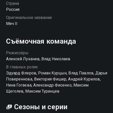
свою борьбу с преступным миром. Однако на их
Страна
пути появляются не только криминальные
Россия
элементы, но и бывшие сослуживцы Калинина,
Оригинальное название
решившие объявить организацию вне закона. В
Меч II
этой борьбе героям предстоит столкнуться с
новыми угрозами и испытаниями, как со стороны
внешнего врага, так и внутри самой организации.
Съёмочная команда
«Меч II» — смотрите онлайн в хорошем качестве.
Режиссёры
Посмотреть онлайн 2 сезон сериала Меч II вы
Алексей Луканев, Влад Николаев
можете совершенно бесплатно в хорошем HD
В главных ролях
качестве на Смотрёшке
Эдуард Флеров, Роман Курцын, Влад Павлов, Дарья
Повереннова, Виктория Фишер, Андрей Курилов,
Нина Гогаева, Александр Фисенко, Максим
Щеголев, Максим Туранцев
Сезоны и серии