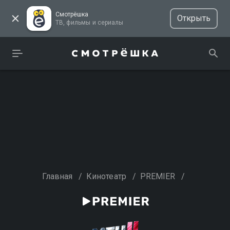
Смотрёшка
Открыть
ТВ, фильмы и сериалы
Главная
/
Кинотеатр
/
PREMIER
/