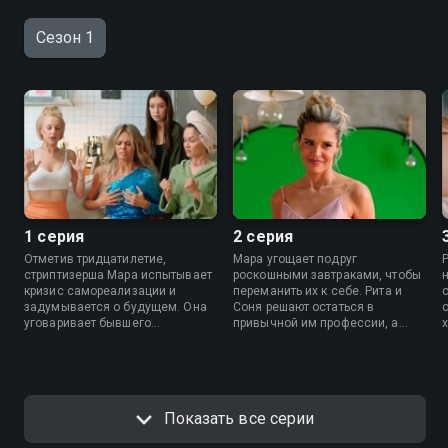
Сезон 1
1 серия
2 серия
Отметив тридцатилетие,
Мара угощает подруг
стриптизерша Мара испытывает
роскошными завтраками, чтобы
кризис самореализации и
переманить их к себе. Рита и
задумывается о будущем. Она
Соня решают остаться в
уговаривает бывшего
привычной им профессии, а
«спонсора» Юрьича позволить
Полина выбирает честный труд
ей управлять бизнесом,
на автомойке. Пока Полина и
рассчитывая стать хозяйкой
Мара утопают в работе, Соня и
салона красоты. Но в
Рита попадают в смертельную
управление Мара получает
опасность.
Показать все серии
автомойку. Девушка не находит
общий язык с местными