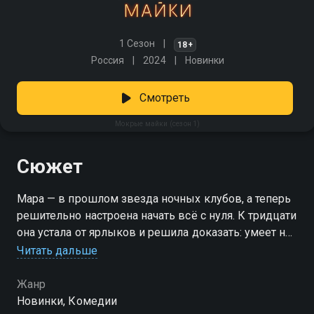
1 Сезон
18+
Россия
2024
Новинки
Смотреть
Мокрые майки (сезон 1)
Сюжет
Мара — в прошлом звезда ночных клубов, а теперь
решительно настроена начать всё с нуля. К тридцати
она устала от ярлыков и решила доказать: умеет не
только танцевать на пилоне. Девушка выбивает у
Читать дальше
бывшего покровителя шанс порулить бизнесом… но
вместо салона красоты получает
Жанр
полуразвалившуюся автомойку где-то у черта на
Новинки, Комедии