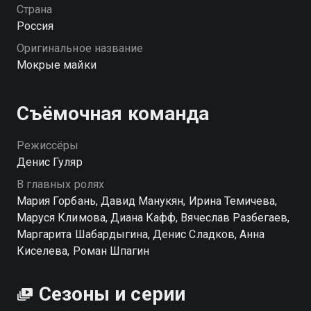
куличках. Команда там — ещё тот набор, клиентов —
Страна
кот наплакал, а прибыли — и подавно. Но упрямая
Россия
Мара не сдается: она собирается прокачать это
Оригинальное название
место, найти себя и показать всем, кто здесь
Мокрые майки
настоящий босс. «Мокрые майки» — смотрите
онлайн в хорошем качестве.
Съёмочная команда
Посмотреть онлайн 1 сезон сериала Мокрые майки
вы можете совершенно бесплатно в хорошем HD
Режиссёры
качестве на Смотрёшке
Денис Гуляр
В главных ролях
Мария Горбань, Давид Манукян, Ирина Темичева,
Маруся Климова, Диана Кафф, Вячеслав Разбегаев,
Маргарита Шабардыгина, Денис Сладков, Анна
Киселева, Роман Шпагин
Сезоны и серии