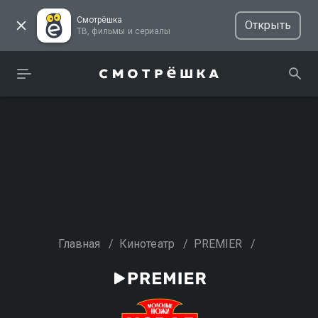
Смотрёшка
Открыть
ТВ, фильмы и сериалы
Главная
/
Кинотеатр
/
PREMIER
/