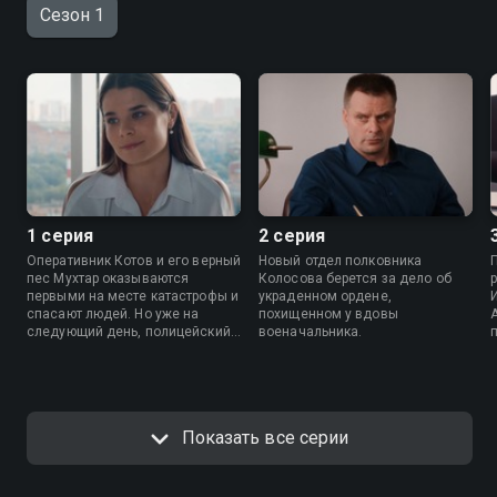
Сезон 1
1 серия
2 серия
Оперативник Котов и его верный
Новый отдел полковника
пес Мухтар оказываются
Колосова берется за дело об
первыми на месте катастрофы и
украденном ордене,
спасают людей. Но уже на
похищенном у вдовы
следующий день, полицейский
военачальника.
и его собака оказываются на
грани увольнения.
Показать все серии