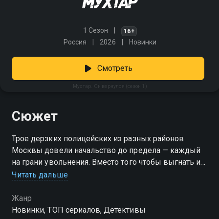
1 Сезон
16+
Россия
2026
Новинки
Смотреть
Мухтар. Он вернулся (сезон 1)
Сюжет
Трое дерзких полицейских из разных районов
Москвы довели начальство до предела — каждый
на грани увольнения. Вместо того чтобы выгнать их,
руководство идёт на эксперимент: формирует
Читать дальше
новый отдел под командованием полковника
Колосова. Его задача — перевоспитать молодых
Жанр
капитанов, которые привыкли работать по своим
Новинки, ТОП сериалов, Детективы