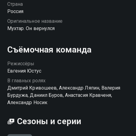
правилам. Среди троицы — Глеб Котов,
Страна
оперативник, чьим напарником является пёс Мухтар.
Россия
Для Глеба служебная собака — не просто
Оригинальное название
инструмент, а настоящий партнёр. «Мухтар. Он
Мухтар. Он вернулся
вернулся» — смотрите онлайн в хорошем качестве.
Посмотреть онлайн 1 сезон сериала Мухтар. Он
Съёмочная команда
вернулся вы можете совершенно бесплатно в
хорошем HD качестве на Смотрёшке
Режиссёры
Евгения Юстус
В главных ролях
Дмитрий Кривошеев, Александр Ляпин, Валерия
Бурдужа, Даниил Буров, Анастасия Кравченя,
Александр Носик
Сезоны и серии