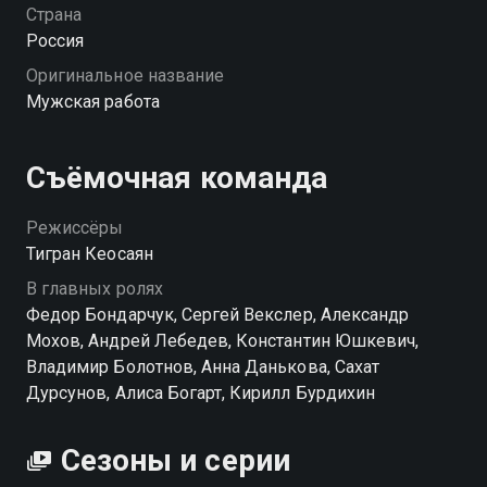
Страна
Посмотреть онлайн 1 сезон сериала Мужская работа
Россия
вы можете совершенно бесплатно в хорошем HD
Оригинальное название
качестве на Смотрёшке
Мужская работа
Съёмочная команда
Режиссёры
Тигран Кеосаян
В главных ролях
Федор Бондарчук, Сергей Векслер, Александр
Мохов, Андрей Лебедев, Константин Юшкевич,
Владимир Болотнов, Анна Данькова, Сахат
Дурсунов, Алиса Богарт, Кирилл Бурдихин
Сезоны и серии