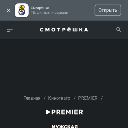
Смотрёшка
Открыть
ТВ, фильмы и сериалы
Главная
/
Кинотеатр
/
PREMIER
/