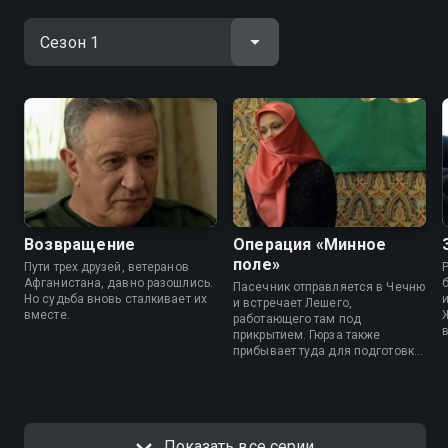
Возвращение
Операция «Минное
поле»
Пути трех друзей, ветеранов
Афганистана, давно разошлись.
Пасечник отправляется в Чечню
Но судьба вновь сталкивает их
и
и встречает Лешего,
вместе.
работающего там под
прикрытием. Гюрза также
прибывает туда для подготовки
теракта.
Показать все серии