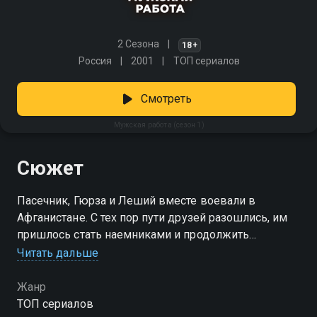
2 Сезона
18+
Россия
2001
ТОП сериалов
Смотреть
Мужская работа (сезон 1)
Сюжет
Пасечник, Гюрза и Леший вместе воевали в
Афганистане. С тех пор пути друзей разошлись, им
пришлось стать наемниками и продолжить
путешествие по горячим точкам. Судьба вновь
Читать дальше
сводит их вместе в Чечне спустя много лет, но
теперь они находятся по разные стороны баррикад.
Жанр
Кто выживет в этой безжалостной схватке?
ТОП сериалов