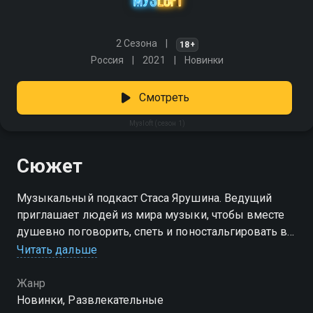
2 Сезона
18+
Россия
2021
Новинки
Смотреть
Музloft (сезон 1)
Сюжет
Музыкальный подкаст Стаса Ярушина. Ведущий
приглашает людей из мира музыки, чтобы вместе
душевно поговорить, спеть и поностальгировать в
уютной атмосфере.
Читать дальше
Посмотреть онлайн 1 сезон сериала Музloft вы
Жанр
можете совершенно бесплатно в хорошем HD
Новинки, Развлекательные