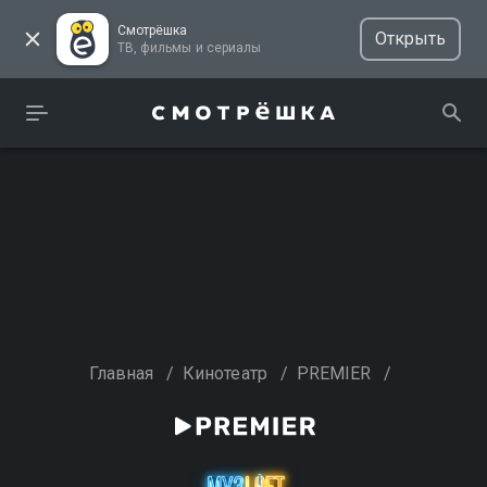
Смотрёшка
Открыть
ТВ, фильмы и сериалы
Главная
/
Кинотеатр
/
PREMIER
/