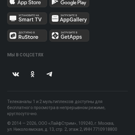
МЫ В СОЦСЕТЯХ
Телеканалы 1 и 2 мультиплексов доступны для
бесплатного просмотра в непрерывном режиме,
круглосуточно.
© 2014 — 2026, ООО «ЛайфСтрим», 109240, г. Москва,
ул. Николоямская, д. 13, стр. 2, этаж 2, ИНН 7710918800