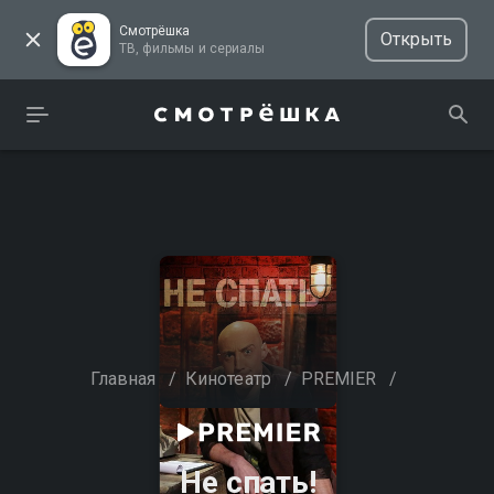
Смотрёшка
Открыть
ТВ, фильмы и сериалы
Главная
/
Кинотеатр
/
PREMIER
/
Не спать!