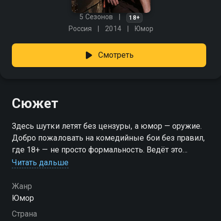
5 Сезонов
18+
Россия
2014
Юмор
Смотреть
Сюжет
Здесь шутки летят без цензуры, а юмор — оружие.
Добро пожаловать на комедийные бои без правил,
где 18+ — не просто формальность. Ведёт это
безумие Сергей Гореликов, а за судейским столом
Читать дальше
— тяжёлая артиллерия: Павел Воля, Вадим Галыгин,
Тимур Батрутдинов, Николай Наумов и Екатерина
Жанр
Варнава. Кто сразит соперника словом и уйдёт с
Юмор
победой — узнаешь на ринге, где правила никто не
Страна
обещал. «Не спать!» — смотрите онлайн в хорошем