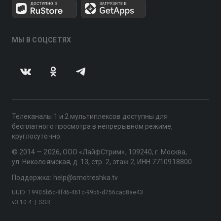
МЫ В СОЦСЕТЯХ
Телеканалы 1 и 2 мультиплексов доступны для
бесплатного просмотра в непрерывном режиме,
круглосуточно.
© 2014 — 2026, ООО «ЛайфСтрим», 109240, г. Москва,
ул. Николоямская, д. 13, стр. 2, этаж 2, ИНН 7710918800
Поддержка: help@smotreshka.tv
UUID: 19905b5c-8f46-461c-99b6-d756cac8ae43
v3.10.4
|
SSR