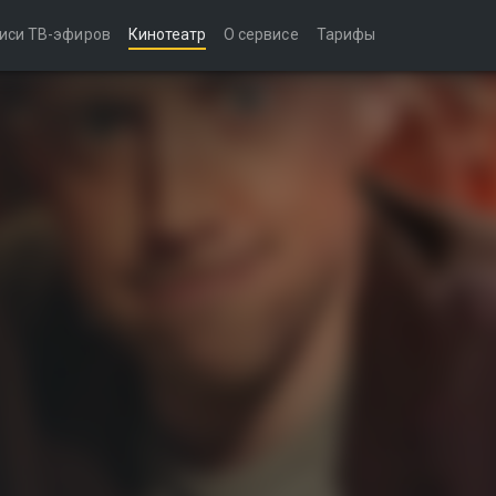
иси ТВ-эфиров
Кинотеатр
О сервисе
Тарифы