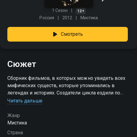
1 Сезон
12+
Россия
2012
Мистика
Смотреть
Сюжет
Сборник фильмов, в которых можно увидеть всех
мифических существ, которые упоминались в
легендах и историях. Создатели цикла ездили по
всему миру, собирая рассказы и свидетельства
Читать дальше
очевидцев.
Жанр
Посмотреть онлайн 1 сезон сериала Нечисть вы
Мистика
можете совершенно бесплатно в хорошем HD
Страна
качестве на Смотрёшке