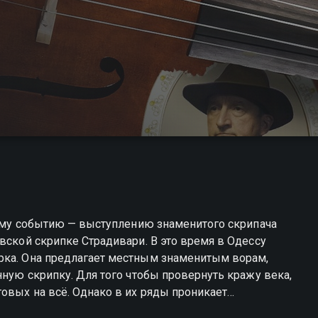
зному событию — выступлению знаменитого скрипача
вской скрипке Страдивари. В это время в Одессу
рка. Она предлагает местным знаменитым ворам,
нную скрипку. Для того чтобы провернуть кражу века,
овых на всё. Однако в их ряды проникает
й намерен разоблачить всю шайку и отправить её за