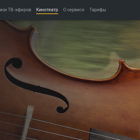
иси ТВ-эфиров
Кинотеатр
О сервисе
Тарифы