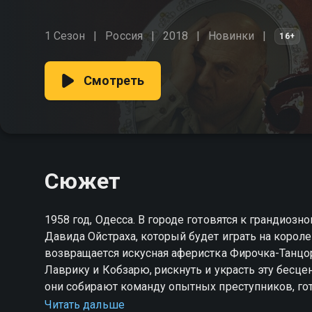
1 Сезон
Россия
2018
Новинки
16+
Смотреть
Сюжет
1958 год, Одесса. В городе готовятся к грандио
Давида Ойстраха, который будет играть на короле
возвращается искусная аферистка Фирочка-Танцо
Лаврику и Кобзарю, рискнуть и украсть эту бесце
они собирают команду опытных преступников, гот
милиционер, работающий под прикрытием, которы
Читать дальше