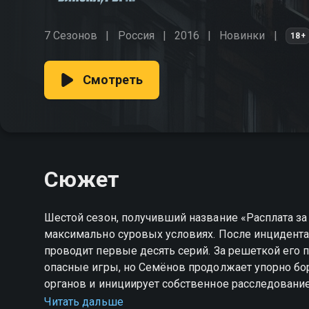
7 Сезонов
Россия
2016
Новинки
18+
Смотреть
Сюжет
Шестой сезон, получивший название «Расплата за
максимально суровых условиях. После инцидента 
проводит первые десять серий. За решеткой его п
опасные игры, но Семёнов продолжает упорно бор
органов и инициирует собственное расследование
абсолютно новый виток охоты за неуловимым Арх
Читать дальше