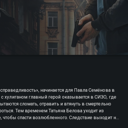
 справедливость», начинается для Павла Семёнова в
с хулиганом главный герой оказывается в СИЗО, где
ытаются сломать, отравить и втянуть в смертельно
оться. Тем временем Татьяна Белова уходит из
, чтобы спасти возлюбленного. Следствие выходит на
итектором, и в центре истории вновь оказываются