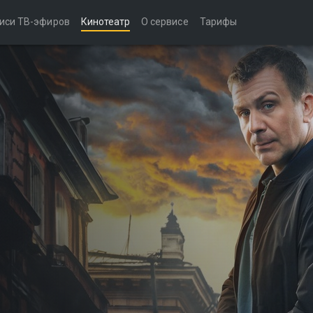
иси ТВ-эфиров
Кинотеатр
О сервисе
Тарифы