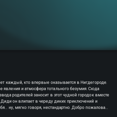
рует каждый, кто впервые оказывается в Нигдегороде.
е явления и атмосфера тотального безумия. Сюда
звода родителей заносит в этот чудной городок вместе
й Диди он влипает в череду диких приключений и
ебя… ну, мягко говоря, нестандартно. Добро пожаловать
дегород» — смотрите онлайн в хорошем качестве.