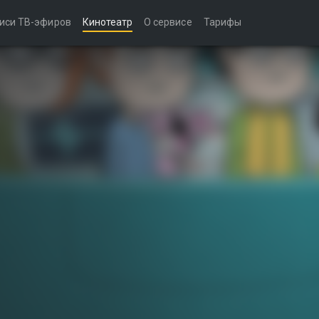
иси ТВ-эфиров
Кинотеатр
О сервисе
Тарифы