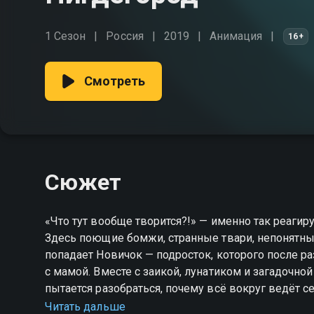
1 Сезон
Россия
2019
Анимация
16+
Смотреть
Сюжет
«Что тут вообще творится?!» — именно так реаги
Здесь поющие бомжи, странные твари, непонятны
попадает Новичок — подросток, которого после ра
с мамой. Вместе с заикой, лунатиком и загадочно
пытается разобраться, почему всё вокруг ведёт с
в Нигдегород — город, где логика отдыхает. «Ниг
Читать дальше