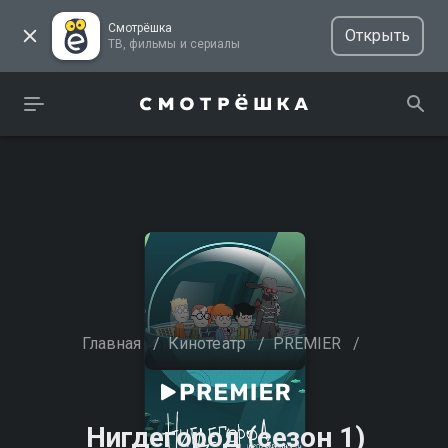
Смотрёшка
Открыть
ТВ, фильмы и сериалы
Главная
/
Кинотеатр
/
PREMIER
/
Нигдегород (сезон 1)