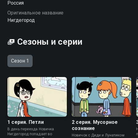
Россия
вокруг ведёт себя… ну, мягко говоря, нестандартно.
Оригинальное название
Добро пожаловать в Нигдегород — город, где
Нигдегород
логика отдыхает. «Нигдегород» — смотрите онлайн в
хорошем качестве.
Сезоны и серии
Посмотреть онлайн 1 сезон сериала Нигдегород вы
можете совершенно бесплатно в хорошем HD
качестве на Смотрёшке
Сезон 1
1 серия. Петли
2 серия. Мусорное
сознание
В день переезда Новичка
Нигдегород попадает во
Новичок с Диди и Лунатиком