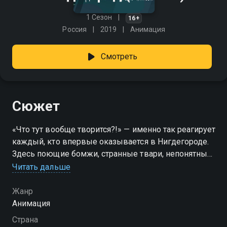
1 Сезон
16+
Россия
2019
Анимация
Смотреть
Сюжет
«Что тут вообще творится?!» — именно так реагирует
каждый, кто впервые оказывается в Нигдегороде.
Здесь поющие бомжи, странные твари, непонятные
явления и атмосфера тотального безумия. Сюда
Читать дальше
попадает Новичок — подросток, которого после
развода родителей заносит в этот чудной городок
Жанр
вместе с мамой. Вместе с заикой, лунатиком и
Анимация
загадочной Диди он влипает в череду диких
Страна
приключений и пытается разобраться, почему всё