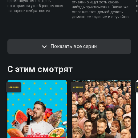
временную петлю. День
отчаянно ищут хоть какие-
повторяется уже 8 раз, сможет
нибудь приключения. Заика же
ли парень выбраться из
отправляется домой делать
замкнутого круга времени?
домашнее задание и случайно
попадает в ужасную передрягу…
Показать все серии
С этим смотрят