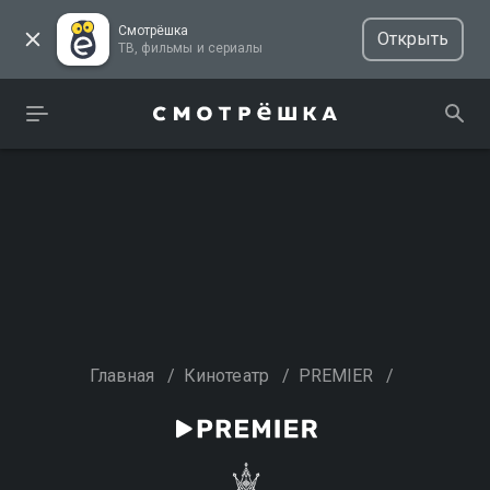
Смотрёшка
Открыть
ТВ, фильмы и сериалы
Главная
/
Кинотеатр
/
PREMIER
/