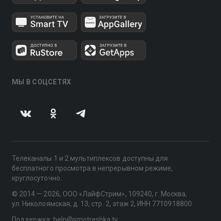
МЫ В СОЦСЕТЯХ
Телеканалы 1 и 2 мультиплексов доступны для
бесплатного просмотра в непрерывном режиме,
круглосуточно.
© 2014 — 2026, ООО «ЛайфСтрим», 109240, г. Москва,
ул. Николоямская, д. 13, стр. 2, этаж 2, ИНН 7710918800
Поддержка: help@smotreshka.tv