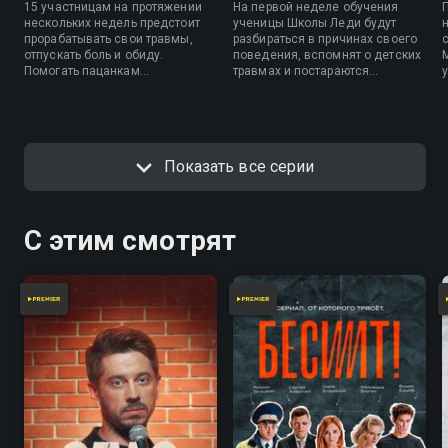
15 участницам на протяжении
На первой неделе обучения
нескольких недель предстоит
ученицы Школы Леди будут
прорабатывать свои травмы,
разбираться в причинах своего
отпускать боль и обиду.
поведения, вспомнят о детских
Помогать пацанкам
травмах и постараются
преодолевать сложности будут
отпустить их. Также пацанкам
преподаватели Школы Леди —
предстоит пройти медицинское
Лаура Лукина, Мария Третьякова
обследование, принять участие
и Татьяна Полякова. Непростой
в спортивной дуэли и побывать
путь преображения девушек
на светском вечере.
Показать все серии
начнется с испытания на 7
грехов.
С этим смотрят