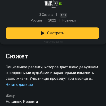
3 Сезона
16+
Россия
2022
Новинки
Смотреть
Новые Пацанки
Сюжет
Социальное реалити, которое дает шанс девушкам
с непростыми судьбами и характерами изменить
свою жизнь. Участницы проведут три месяца в
Школе Леди, где им предстоит пройти через
Читать дальше
психологические испытания и работу с
преподавателями. Это поможет пацанкам
Жанр
проработать травмы прошлого и заново обрести
Новинки, Реалити